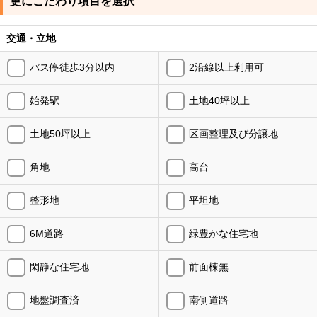
更にこだわり項目を選択
交通・立地
バス停徒歩3分以内
2沿線以上利用可
始発駅
土地40坪以上
土地50坪以上
区画整理及び分譲地
角地
高台
整形地
平坦地
6M道路
緑豊かな住宅地
閑静な住宅地
前面棟無
地盤調査済
南側道路