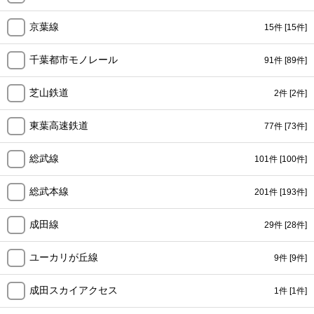
京葉線
15件
[15件]
千葉都市モノレール
91件
[89件]
芝山鉄道
2件
[2件]
東葉高速鉄道
77件
[73件]
総武線
101件
[100件]
総武本線
201件
[193件]
成田線
29件
[28件]
ユーカリが丘線
9件
[9件]
成田スカイアクセス
1件
[1件]