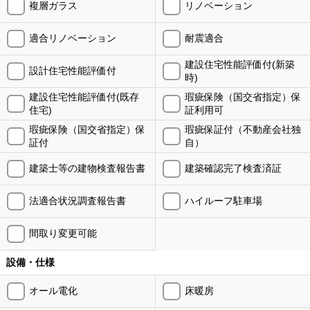
複層ガラス
リノベーション
適合リノベーション
耐震適合
建設住宅性能評価付(新築
設計住宅性能評価付
時)
建設住宅性能評価付(既存
瑕疵保険（国交省指定）保
住宅)
証利用可
瑕疵保険（国交省指定）保
瑕疵保証付（不動産会社独
証付
自）
建築士等の建物検査報告書
建築確認完了検査済証
法適合状況調査報告書
ハイルーフ駐車場
間取り変更可能
設備・仕様
オール電化
床暖房