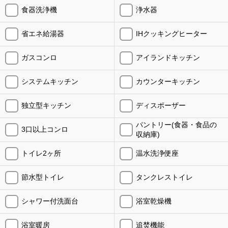
食器洗浄機
浄水器
省エネ給湯器
IHクッキングヒーター
ガスコンロ
アイランドキッチン
システムキッチン
カウンターキッチン
独立型キッチン
ディスポーザー
パントリー(食器・食品の
3口以上コンロ
収納庫)
トイレ2ヶ所
温水洗浄便座
節水型トイレ
タンクレストイレ
シャワー付洗面台
浴室乾燥機
浴室暖房
追焚機能