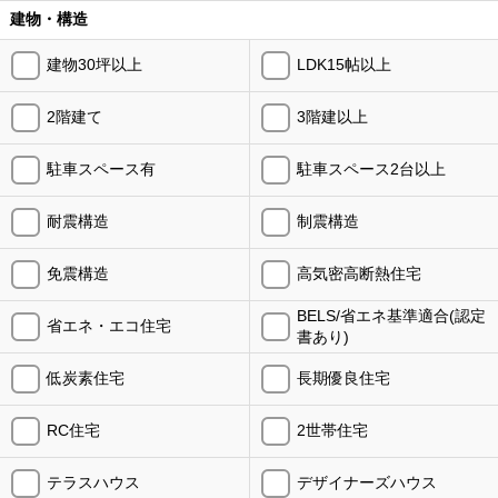
建物・構造
建物30坪以上
LDK15帖以上
2階建て
3階建以上
駐車スペース有
駐車スペース2台以上
耐震構造
制震構造
免震構造
高気密高断熱住宅
BELS/省エネ基準適合(認定
省エネ・エコ住宅
書あり)
低炭素住宅
長期優良住宅
RC住宅
2世帯住宅
テラスハウス
デザイナーズハウス