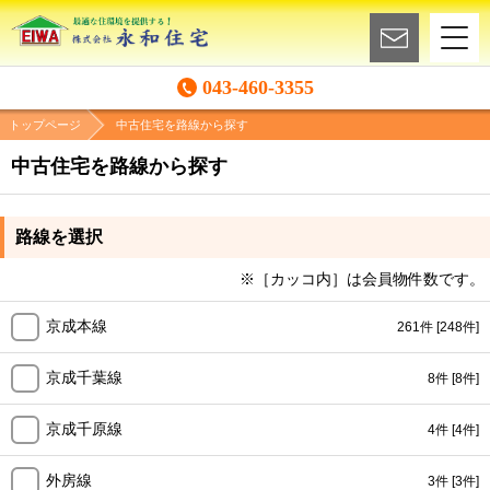
043-460-3355
トップページ
中古住宅を路線から探す
中古住宅を路線から探す
路線を選択
※［カッコ内］は会員物件数です。
京成本線
261件
[248件]
京成千葉線
8件
[8件]
京成千原線
4件
[4件]
外房線
3件
[3件]