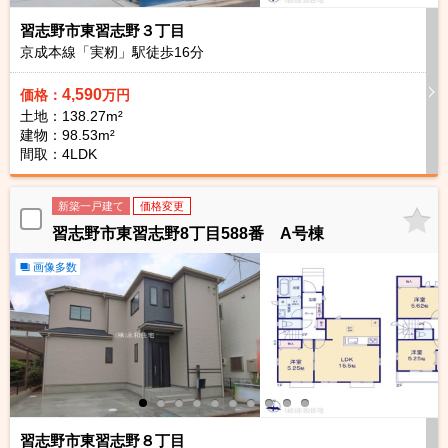
習志野市東習志野３丁目
京成本線「実籾」駅徒歩
16
分
4,590
価格：
万円
土地：138.27m²
建物：98.53m²
間取：4LDK
新築一戸建て
価格変更
習志野市東習志野8丁目588番 A号棟
画像多数
習志野市東習志野８丁目