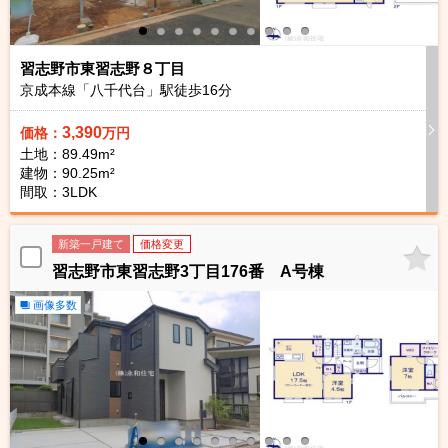
習志野市東習志野８丁目
京成本線「八千代台」駅徒歩
16
分
3,390
価格：
万円
土地：89.49m²
建物：90.25m²
間取：3LDK
新築一戸建て
価格変更
習志野市東習志野3丁目176番 A号棟
画像多数