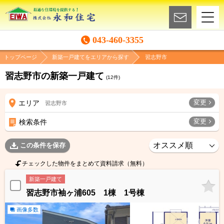
043-460-3355
トップページ
新築一戸建てをエリアから探す
習志野市
習志野市の新築一戸建て
(
12
件)
変更
エリア
習志野市
変更
検索条件
この条件を保存
チェックした物件をまとめて資料請求（無料）
新築一戸建て
習志野市袖ヶ浦605 1棟 1号棟
画像多数