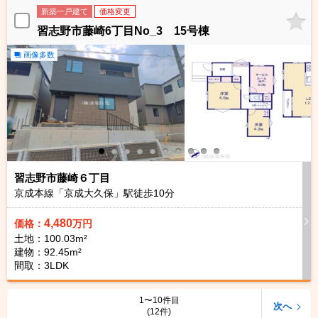
新築一戸建て
価格変更
習志野市藤崎6丁目No_3 15号棟
画像多数
習志野市藤崎６丁目
京成本線「京成大久保」駅徒歩
10
分
4,480
価格：
万円
土地：100.03m²
建物：92.45m²
間取：3LDK
1〜10件目
次へ
(12件)