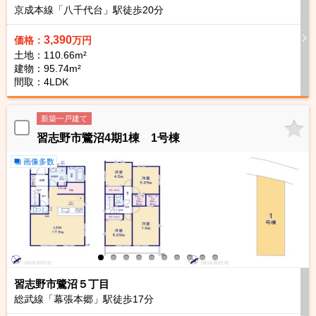
京成本線「八千代台」駅徒歩
20
分
3,390
価格：
万円
土地：110.66m²
建物：95.74m²
間取：4LDK
新築一戸建て
習志野市鷺沼4期1棟 1号棟
画像多数
習志野市鷺沼５丁目
総武線「幕張本郷」駅徒歩
17
分