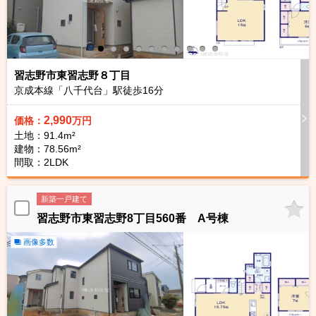
習志野市東習志野８丁目
京成本線「八千代台」駅徒歩
16
分
2,990
価格：
万円
土地：91.4m²
建物：78.56m²
間取：2LDK
新築一戸建て
習志野市東習志野8丁目560番 A号棟
画像多数