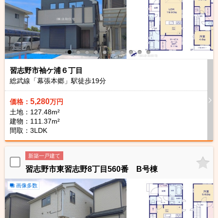
習志野市袖ケ浦６丁目
総武線「幕張本郷」駅徒歩
19
分
5,280
価格：
万円
土地：127.48m²
建物：111.37m²
間取：3LDK
新築一戸建て
習志野市東習志野8丁目560番 B号棟
画像多数