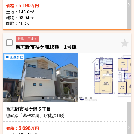
5,190
価格：
万円
土地：145.6m²
建物：98.94m²
間取：4LDK
新築一戸建て
習志野市袖ケ浦16期 1号棟
画像多数
習志野市袖ケ浦５丁目
総武線「幕張本郷」駅徒歩
18
分
5,698
価格：
万円