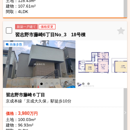
土地：128.43m²
建物：107.61m²
間取：4LDK
新築一戸建て
価格変更
習志野市藤崎6丁目No_3 18号棟
画像多数
習志野市藤崎６丁目
京成本線「京成大久保」駅徒歩
10
分
3,980
価格：
万円
土地：100.03m²
建物：96.93m²