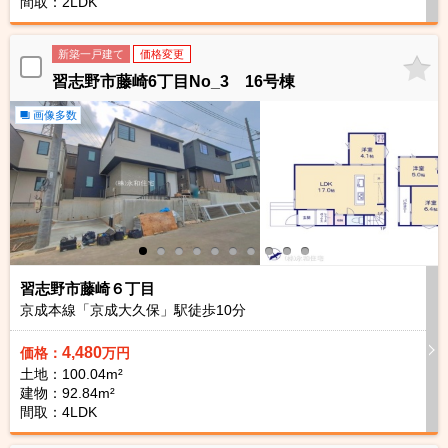
間取：2LDK
新築一戸建て
価格変更
習志野市藤崎6丁目No_3 16号棟
画像多数
習志野市藤崎６丁目
京成本線「京成大久保」駅徒歩
10
分
4,480
価格：
万円
土地：100.04m²
建物：92.84m²
間取：4LDK