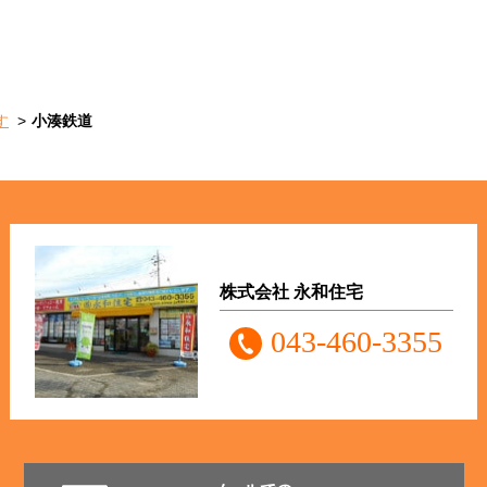
す
小湊鉄道
株式会社 永和住宅
043-460-3355