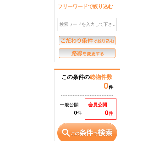
フリーワードで絞り込む
この条件の
総物件数
0
件
一般公開
会員公開
0
0
件
件