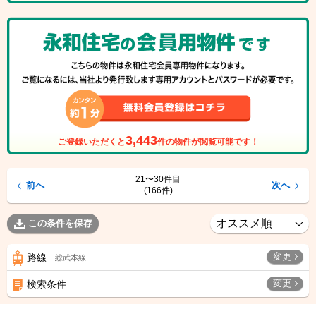
3,443
ご登録いただくと
件の物件が閲覧可能です！
21〜30件目
前へ
次へ
(166件)
この条件を保存
変更
路線
総武本線
変更
検索条件