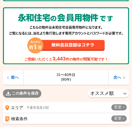
3,443
ご登録いただくと
件の物件が閲覧可能です！
31〜40件目
前へ
次へ
(90件)
この条件を保存
変更
エリア
千葉市花見川区
変更
検索条件