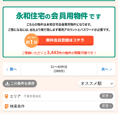
3,443
ご登録いただくと
件の物件が閲覧可能です！
31〜40件目
前へ
次へ
(388件)
この条件を保存
変更
エリア
千葉市美浜区
変更
検索条件