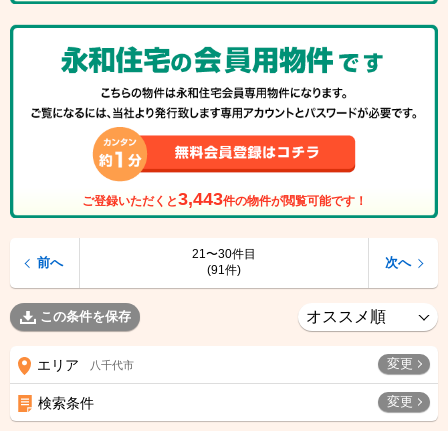
3,443
ご登録いただくと
件の物件が閲覧可能です！
21〜30件目
前へ
次へ
(91件)
この条件を保存
変更
エリア
八千代市
変更
検索条件