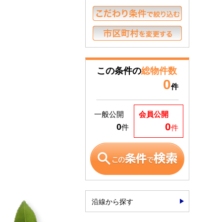
この条件の
総物件数
0
件
一般公開
会員公開
0
0
件
件
沿線から探す