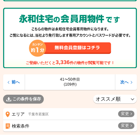
3,336
ご登録いただくと
件の物件が閲覧可能です！
41〜50件目
前へ
次へ
(109件)
この条件を保存
変更
エリア
千葉市若葉区
変更
検索条件