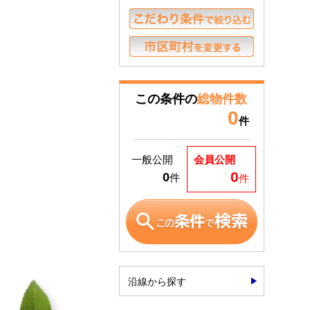
この条件の
総物件数
0
件
一般公開
会員公開
0
0
件
件
沿線から探す