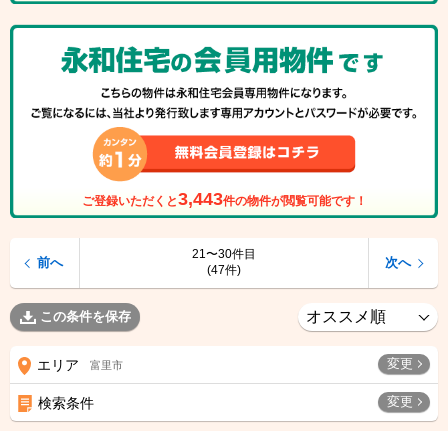
3,443
ご登録いただくと
件の物件が閲覧可能です！
21〜30件目
前へ
次へ
(47件)
この条件を保存
変更
エリア
富里市
変更
検索条件