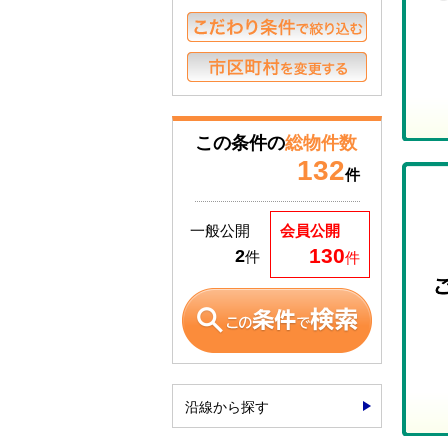
この条件の
総物件数
132
件
一般公開
会員公開
130
2
件
件
沿線から探す