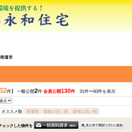
四街道市
32
2
130
件】 一般公開
件
会員公開
件
31件〜60件を表示
オススメ順
新着順
価格の安い順
価格の高い順
チェックした物件を