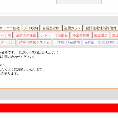
ネ・エコ住宅
床下収納
全居室収納
複層ガラス
設計住宅性能評価付
レ2ヶ所
温水洗浄便座
シャワー付洗面台
浴室乾燥機
浴室暖房
浴
ンターホン
24時間換気システム
小学校800m以内
保育園・幼稚園800m
格です。（1,000円未満は切り上げ。）
はお問い合わせください。
さい。
ただくようにお願いいたします。
とがあります。