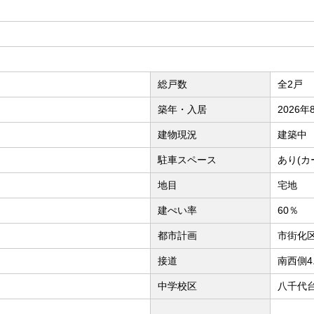
総戸数
全2戸
築年・入居
2026
建物現況
建築中
駐車スペース
あり(カ
地目
宅地
建ぺい率
60％
都市計画
市街化
接道
南西側4
中学校区
八千代台