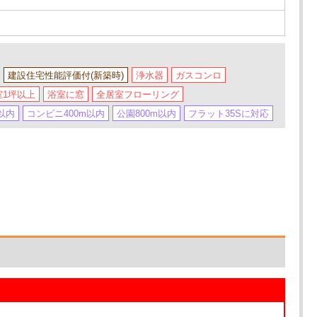
建設住宅性能評価付(新築時)
浄水器
ガスコンロ
室1坪以上
浴室に窓
全居室フローリング
以内
コンビニ400m以内
公園800m以内
フラット35Sに対応