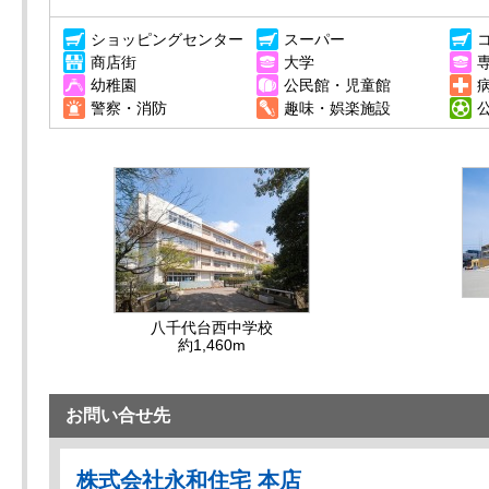
ショッピングセンター
スーパー
商店街
大学
幼稚園
公民館・児童館
警察・消防
趣味・娯楽施設
八千代台西中学校
約1,460m
お問い合せ先
株式会社永和住宅 本店