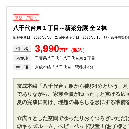
新築一戸建て
八千代台東１丁目～新築分譲 全２棟
情報更新日：2026/08/06 次回更新予定日：2026/08/15 取引条件有効期限：
3,990
価 格
万円（税込）
千葉県八千代市八千代台東１丁目
所在地
京成本線「八千代台」駅徒歩4分
交 通
京成本線「八千代台」駅から徒歩4分という、
でありながら、家族全員がゆったりと寛げる広々
夏の完成に向け、理想の暮らしを形にする準備
☆広々とした空間でゆったりおくつろぎいただ
◎キッズルーム、ベビーベッド設置！(お子様と