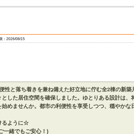
2026/08/15
利便性と落ち着きを兼ね備えた好立地に佇む全2棟の新築
とした居住空間を確保しました。ゆとりある設計は、将
を始めませんか。都市の利便性を享受しつつ、穏やかな
けるように☆
ご一緒でもご安心！)