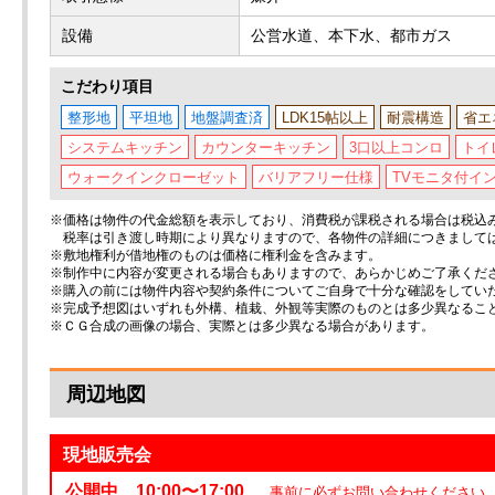
設備
公営水道、本下水、都市ガス
こだわり項目
整形地
平坦地
地盤調査済
LDK15帖以上
耐震構造
省エ
システムキッチン
カウンターキッチン
3口以上コンロ
トイ
ウォークインクローゼット
バリアフリー仕様
TVモニタ付イ
※価格は物件の代金総額を表示しており、消費税が課税される場合は税込み価
税率は引き渡し時期により異なりますので、各物件の詳細につきまして
※敷地権利が借地権のものは価格に権利金を含みます。
※制作中に内容が変更される場合もありますので、あらかじめご了承くだ
※購入の前には物件内容や契約条件についてご自身で十分な確認をしてい
※完成予想図はいずれも外構、植栽、外観等実際のものとは多少異なるこ
※ＣＧ合成の画像の場合、実際とは多少異なる場合があります。
周辺地図
現地販売会
公開中 10:00〜17:00
事前に必ずお問い合わせください