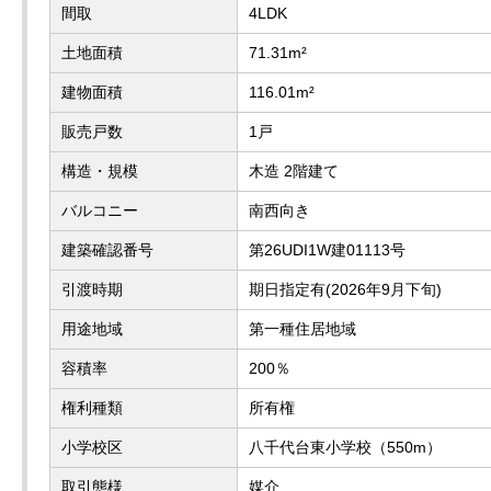
間取
4LDK
土地面積
71.31m²
建物面積
116.01m²
販売戸数
1戸
構造・規模
木造 2階建て
バルコニー
南西向き
建築確認番号
第26UDI1W建01113号
引渡時期
期日指定有(2026年9月下旬)
用途地域
第一種住居地域
容積率
200％
権利種類
所有権
小学校区
八千代台東小学校（550m）
取引態様
媒介