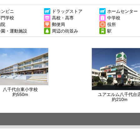
コンビニ
ドラッグストア
ホームセンター
専門学校
高校・高専
中学校
病院
郵便局
役所
公園・運動施設
周辺の街並み
駅
八千代台東小学校
約550m
ユアエルム八千代台
約210m