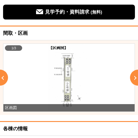
見学予約・資料請求
(無料)
間取・区画
1/3
区画図
各棟の情報