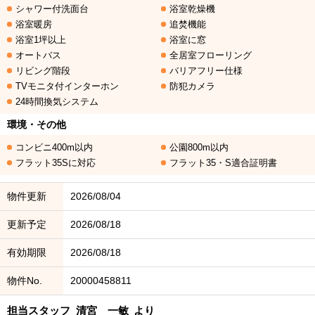
シャワー付洗面台
浴室乾燥機
浴室暖房
追焚機能
浴室1坪以上
浴室に窓
オートバス
全居室フローリング
リビング階段
バリアフリー仕様
TVモニタ付インターホン
防犯カメラ
24時間換気システム
環境・その他
コンビニ400m以内
公園800m以内
フラット35Sに対応
フラット35・S適合証明書
物件更新
2026/08/04
更新予定
2026/08/18
有効期限
2026/08/18
物件No.
20000458811
担当スタッフ
清宮 一敏
より