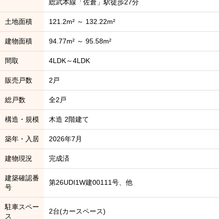
総武本線「佐倉」駅徒歩27分
土地面積
121.2m² ～ 132.22m²
建物面積
94.77m² ～ 95.58m²
間取
4LDK～4LDK
販売戸数
2戸
総戸数
全2戸
構造・規模
木造 2階建て
築年・入居
2026年7月
建物現況
完成済
建築確認番
第26UDI1W建00111号、他
号
駐車スペー
2台(カースペース)
ス