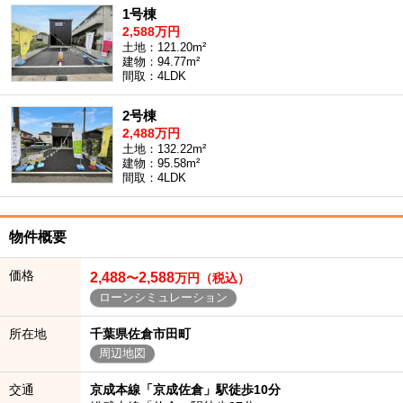
1号棟
2,588万円
土地：121.20m²
建物：94.77m²
間取：4LDK
2号棟
2,488万円
土地：132.22m²
建物：95.58m²
間取：4LDK
物件概要
価格
2,488
2,588
〜
万円（税込）
ローンシミュレーション
所在地
千葉県佐倉市田町
周辺地図
交通
京成本線「京成佐倉」駅徒歩10分