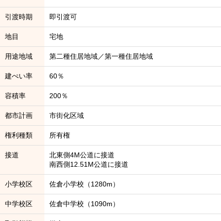
引渡時期
即引渡可
地目
宅地
用途地域
第二種住居地域／第一種住居地域
建ぺい率
60％
容積率
200％
都市計画
市街化区域
権利種類
所有権
接道
北東側4M公道に接道
南西側12.51M公道に接道
小学校区
佐倉小学校（1280m）
中学校区
佐倉中学校（1090m）