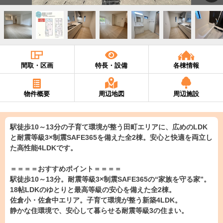
間取・区画
特長・設備
各棟情報
物件概要
周辺地図
周辺施設
駅徒歩10～13分の子育て環境が整う田町エリアに、広めのLDK
と耐震等級3×制震SAFE365を備えた全2棟。安心と快適を両立し
た高性能4LDKです。
＝＝＝＝おすすめポイント＝＝＝＝
駅徒歩10～13分。耐震等級3×制震SAFE365の“家族を守る家”。
18帖LDKのゆとりと最高等級の安心を備えた全2棟。
佐倉小・佐倉中エリア。子育て環境が整う新築4LDK。
静かな住環境で、安心して暮らせる耐震等級3の住まい。