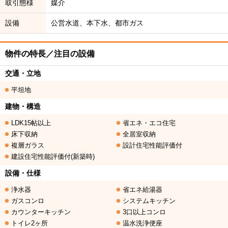
取引態様
媒介
設備
公営水道、本下水、都市ガス
物件の特長／注目の設備
交通・立地
平坦地
建物・構造
LDK15帖以上
省エネ・エコ住宅
床下収納
全居室収納
複層ガラス
設計住宅性能評価付
建設住宅性能評価付(新築時)
設備・仕様
浄水器
省エネ給湯器
ガスコンロ
システムキッチン
カウンターキッチン
3口以上コンロ
トイレ2ヶ所
温水洗浄便座