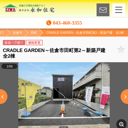
043-460-3355
建て
佐倉市
田町
CRADLE GARDEN～佐倉市田町第2～新築戸建 全2棟
新築一戸建て
価格変更
CRADLE GARDEN～佐倉市田町第2～新築戸建
全2棟
1/56