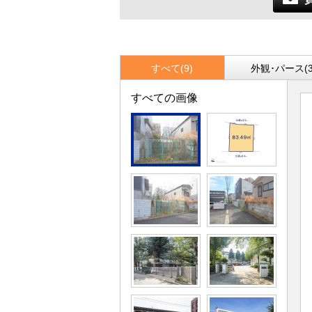
すべて(9)
外観･パース(3
すべての画像