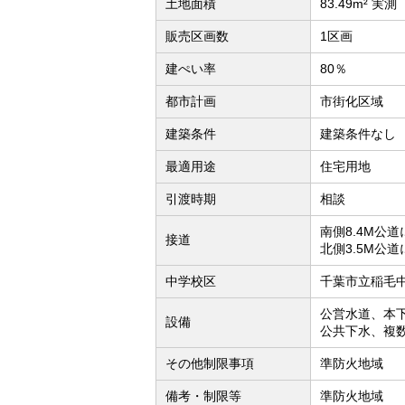
土地面積
83.49m² 実測
販売区画数
1区画
建ぺい率
80％
都市計画
市街化区域
建築条件
建築条件なし
最適用途
住宅用地
引渡時期
相談
南側8.4M公
接道
北側3.5M公
中学校区
千葉市立稲毛中
公営水道、本
設備
公共下水、複
その他制限事項
準防火地域
備考・制限等
準防火地域