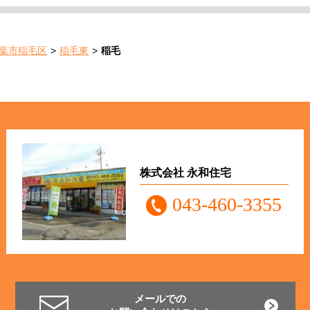
葉市稲毛区
稲毛東
稲毛
株式会社 永和住宅
043-460-3355
メールでの