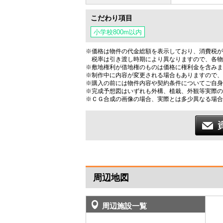
こだわり項目
小学校800m以内
※価格は物件の代金総額を表示しており、消費税が課
税率は引き渡し時期により異なりますので、各物
※敷地権利が借地権のものは価格に権利金を含みま
※制作中に内容が変更される場合もありますので、
※購入の前には物件内容や契約条件についてご自身
※完成予想図はいずれも外構、植栽、外観等実際の
※ＣＧ合成の画像の場合、実際とは多少異なる場合
周辺地図
周辺施設一覧