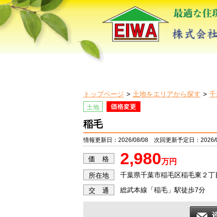
トップページ
土地をエリアから探す
千
土地
稲毛
情報更新日：2026/08/08 次回更新予定日：2026/0
2,980
価 格
万円
千葉県千葉市稲毛区稲毛東２丁
所在地
総武本線「稲毛」駅徒歩7分
交 通