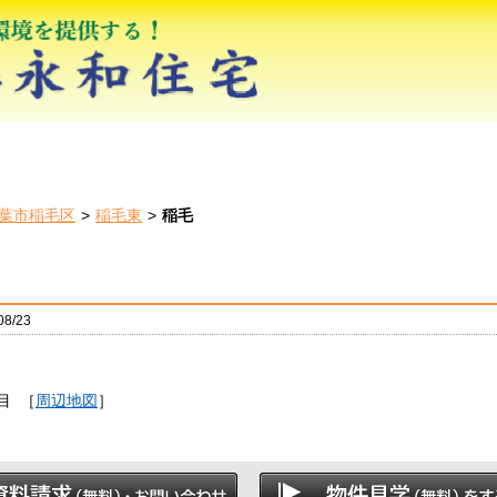
葉市稲毛区
稲毛東
稲毛
8/23
目
［
周辺地図
］