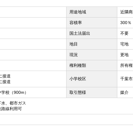
用途地域
近隣商
容積率
300％
国土法届出
不要
地目
宅地
現況
更地
権利種類
所有権
道に接道
小学校区
千葉市
道に接道
学校（900m）
取引態様
媒介
下水、都市ガス
数路線利用可