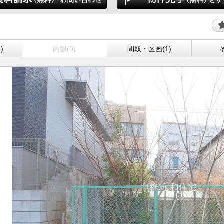
)
内観(0)
間取・区画(1)