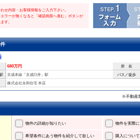
合わせ内容・お客様情報をご入力下さい。
・エラーが無くなると「確認画面へ進む」ボタンが
れます。
物件
谷
680万円
所 在
駅
京成本線「京成臼井」駅
バス／徒歩
株式会社永和住宅 本店
※不動産
物件の詳細が知りたい
物件を実際に
希望条件にあう物件を紹介して欲しい
購入について