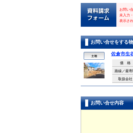
お問い
未入力
表示さ
お問い合せをする
佐倉市生
価 格
路線／最寄
取扱会社
お問い合せ内容