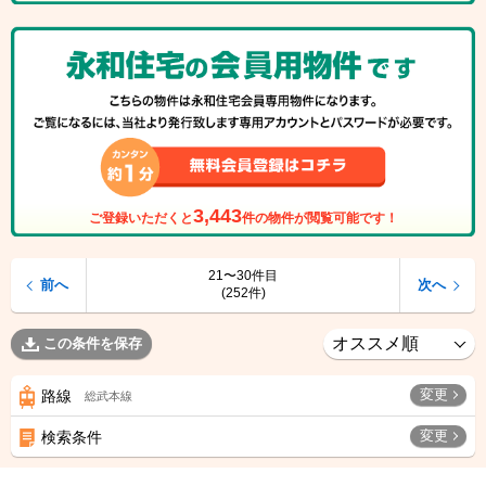
3,443
ご登録いただくと
件の物件が閲覧可能です！
21〜30件目
前へ
次へ
(252件)
この条件を保存
変更
路線
総武本線
変更
検索条件