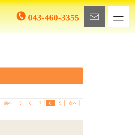
043-460-3355
前へ
5
6
7
8
9
次へ