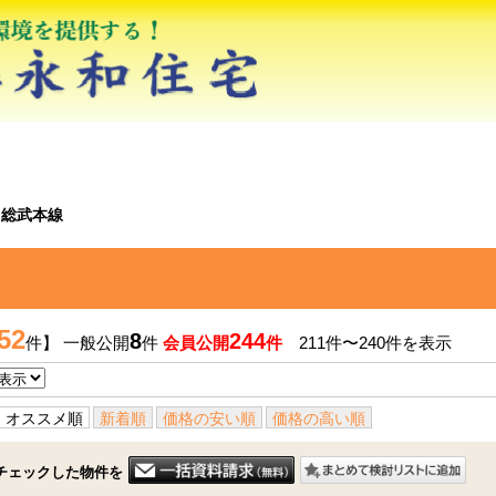
総武本線
52
8
244
件】 一般公開
件
会員公開
件
211件〜240件を表示
オススメ順
新着順
価格の安い順
価格の高い順
チェックした物件を