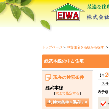
トップページ
中古住宅を沿線から探す
総武本線の中古住宅
2
【全
現在の検索条件
総武本線
表示順
［
駅まで指定する
］