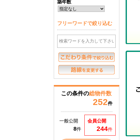
築年数
フリーワードで絞り込む
この条件の
総物件数
252
件
一般公開
会員公開
244
8
件
件