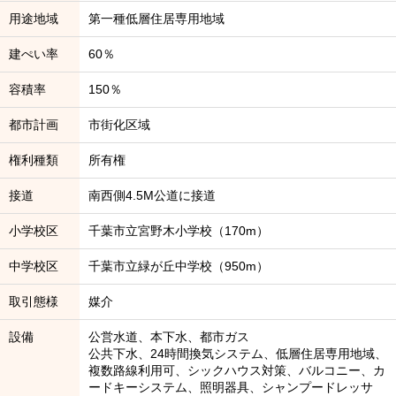
用途地域
第一種低層住居専用地域
建ぺい率
60％
容積率
150％
都市計画
市街化区域
権利種類
所有権
接道
南西側4.5M公道に接道
小学校区
千葉市立宮野木小学校（170m）
中学校区
千葉市立緑が丘中学校（950m）
取引態様
媒介
設備
公営水道、本下水、都市ガス
公共下水、24時間換気システム、低層住居専用地域、
複数路線利用可、シックハウス対策、バルコニー、カ
ードキーシステム、照明器具、シャンプードレッサ