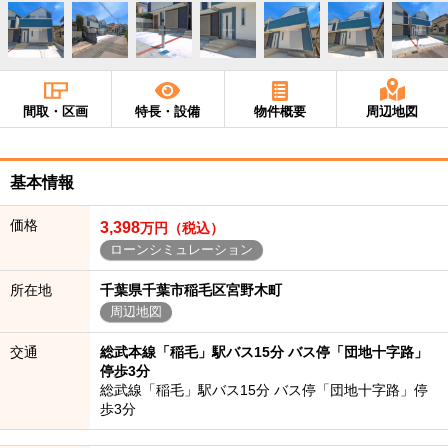
間取・区画
特長・設備
物件概要
周辺地図
基本情報
価格
3,398
万円（税込）
ローンシミュレーション
所在地
千葉県千葉市稲毛区宮野木町
周辺地図
交通
総武本線「稲毛」駅バス15分 バス停「団地十字路」
停歩3分
総武線「稲毛」駅バス15分 バス停「団地十字路」停
歩3分