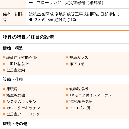
ー、フローリング、火災警報器（報知機）
備考・制限
法第22条区域 宅地造成等工事規制区域 日影規制：
等
4h-2.5h/1.5m 絶対高さ10m
物件の特長／注目の設備
建物・構造
設計住宅性能評価付
複層ガラス
LDK15帖以上
床下収納
全居室収納
設備・仕様
床暖房
食器洗浄機
浴室乾燥機
TVモニタ付インターホン
システムキッチン
温水洗浄便座
カウンターキッチン
トイレ2ヶ所
全居室フローリング
環境・その他