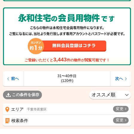
3,443
ご登録いただくと
件の物件が閲覧可能です！
31〜40件目
前へ
次へ
(120件)
この条件を保存
変更
エリア
千葉市若葉区
変更
検索条件