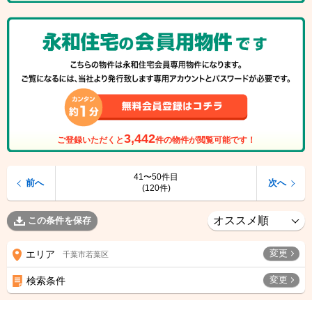
3,442
ご登録いただくと
件の物件が閲覧可能です！
41〜50件目
前へ
次へ
(120件)
この条件を保存
変更
エリア
千葉市若葉区
変更
検索条件